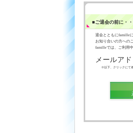
■ご退会の前に・
退会とともにfamil
お知り合いの方へのご
familleでは、ご
メールアド
※以下、クリックにて各