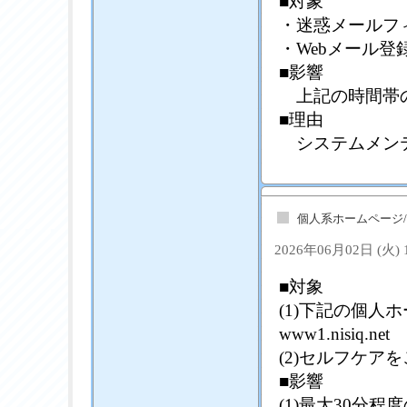
■対象
・迷惑メールフ
・Webメール登
■影響
上記の時間帯の
■理由
システムメン
個人系ホームページ
2026年06月02日 (火)
■対象
(1)下記の個
www1.nisiq.net
(2)セルフケア
■影響
(1)最大30分